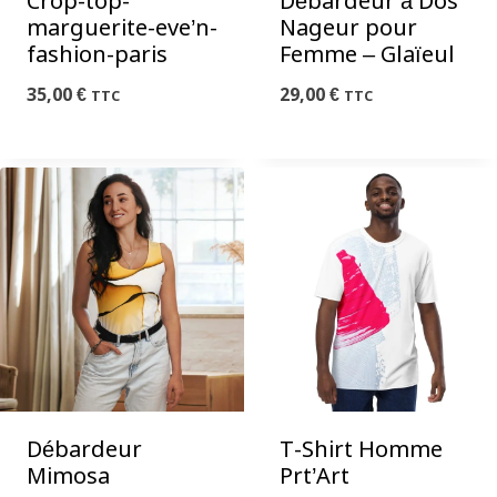
Crop-top-
Débardeur à Dos
marguerite-eve’n-
Nageur pour
fashion-paris
Femme – Glaïeul
35,00
€
29,00
€
TTC
TTC
Débardeur
T-Shirt Homme
Mimosa
Prt’Art