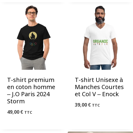
T-shirt premium
T-shirt Unisexe à
en coton homme
Manches Courtes
– J.O Paris 2024
et Col V – Enock
Storm
39,00
€
TTC
49,00
€
TTC