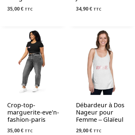
35,00
€
34,90
€
TTC
TTC
Crop-top-
Débardeur à Dos
marguerite-eve’n-
Nageur pour
fashion-paris
Femme – Glaïeul
35,00
€
29,00
€
TTC
TTC