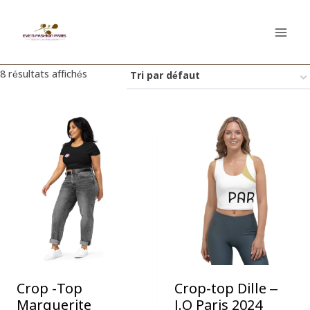
Aller
au
contenu
8 résultats affichés
Crop -Top
Crop-top Dille –
Marguerite
J.O Paris 2024