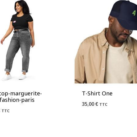
top-marguerite-
T-Shirt One
fashion-paris
35,00
€
TTC
€
TTC