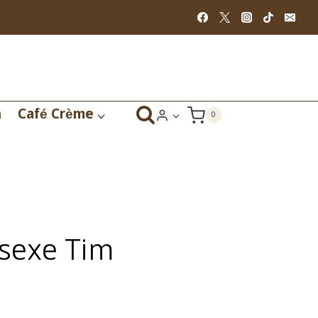
Shirt
unisexe
Tim
n
Café Crème
0
isexe Tim