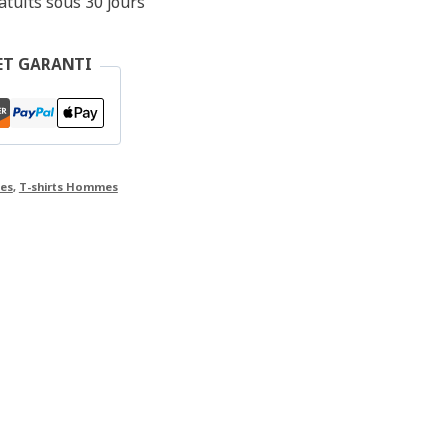
tuits sous 30 jours
ET GARANTI
mes
,
T-shirts Hommes