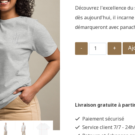
Découvrez l’excellence du 
dès aujourd’hui, il incarne
démarqueront avec panac
quantité
Aj
de
T-
Shirt
unisexe
Tim
Livraison gratuite à parti
Paiement sécurisé
Service client 7/7 - 24h