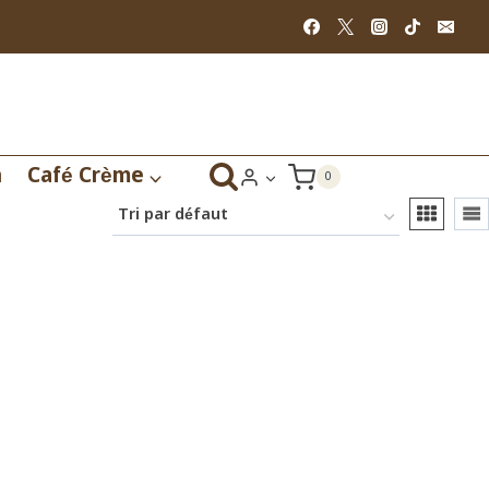
n
Café Crème
0