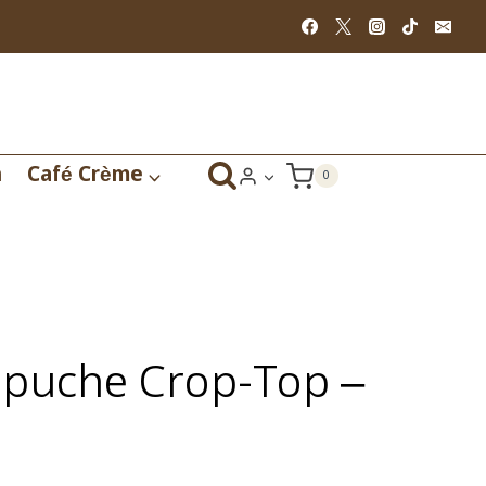
n
Café Crème
0
apuche Crop-Top –