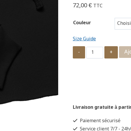
72,00
€
TTC
Couleur
Size Guide
quantité
Aj
de
Sweat
à
Capuche
Crop-
Top
Livraison gratuite à parti
-
Paiement sécurisé
Craspédia
Service client 7/7 - 24h