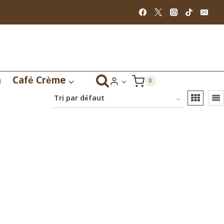
n
Café Crème
0