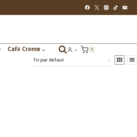
n
Café Crème
0